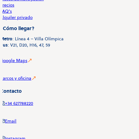
Precios
FAQ’s
Alquiler privado
¿Cómo llegar?
Metro
: Línea 4 – Villa Olímpica
Bus
: V21, D20, H16, 47, 59
Google Maps
Barcos y oficina
Contacto
+34 627788220
Email
Instagram